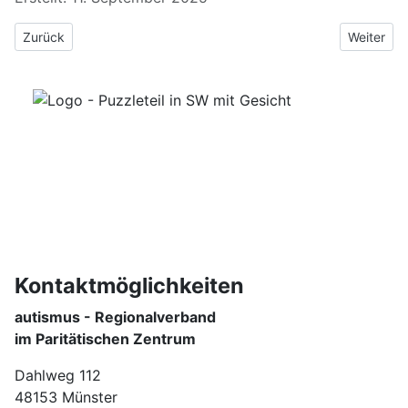
Vorheriger Beitrag: Mitgliederversammlung 2025
Nächster 
Zurück
Weiter
Kontaktmöglichkeiten
autismus - Regionalverband
im Paritätischen Zentrum
Dahlweg 112
48153 Münster